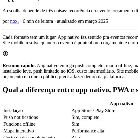
A escolha depende de três coisas: recorrência do evento, orçamento di
por
nox.
· 6 min de leitura · atualizado em março 2025
Cada formato tem um lugar.
App nativo
faz sentido pra eventos recor
Site mobile resolve quando o evento é pontual ou o orçamento é curto
Resumo rápido.
App nativo entrega
push
completo, modo offline,
ma
instalação leve, push limitado no iOS, custo intermediário. Site mobi
orçamento e o que o público precisa fazer dentro da plataforma.
Qual a diferença entre app nativo, PWA e s
App nativo
Instalação
App Store / Play Store
Push notifications
Sim, completo
Funciona offline
Sim
Mapa interativo
Performance alta
Custo de desenvolvimento
Alto