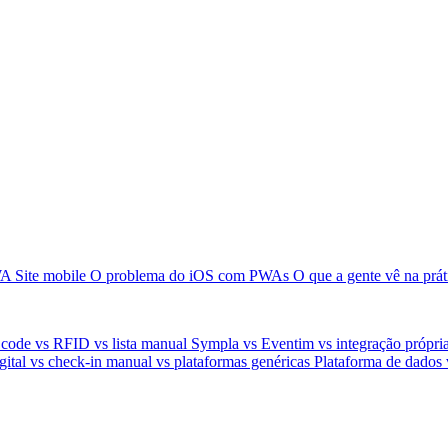
WA
Site mobile
O problema do iOS com PWAs
O que a gente vê na prá
code vs RFID vs lista manual
Sympla vs Eventim vs integração própri
ital vs check-in manual vs plataformas genéricas
Plataforma de dados v