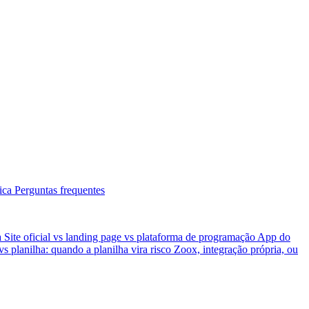
tica
Perguntas frequentes
a
Site oficial vs landing page vs plataforma de programação
App do
s planilha: quando a planilha vira risco
Zoox, integração própria, ou