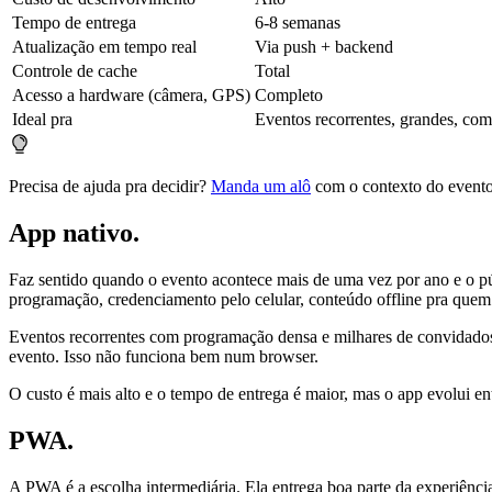
Tempo de entrega
6-8 semanas
Atualização em tempo real
Via push + backend
Controle de cache
Total
Acesso a hardware (câmera, GPS)
Completo
Ideal pra
Eventos recorrentes, grandes, co
Precisa de ajuda pra decidir?
Manda um alô
com o contexto do evento 
App nativo
.
Faz sentido quando o evento acontece mais de uma vez por ano e o pú
programação, credenciamento pelo celular, conteúdo offline pra quem
Eventos recorrentes com programação densa e milhares de convidados s
evento. Isso não funciona bem num browser.
O custo é mais alto e o tempo de entrega é maior, mas o app evolui en
PWA
.
A PWA é a escolha intermediária. Ela entrega boa parte da experiência 