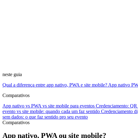
neste guia
Qual a diferença entre app nativo, PWA e site mobile?
App nativo
P
Comparativos
App nativo vs PWA vs site mobile para eventos
Credenciamento: QR 
evento vs site mobile: quando cada um faz sentido
Credenciamento dig
sem dados: o que faz sentido pro seu evento
Comparativos
App nativo, PWA ou site mobile
?