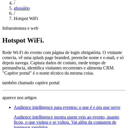
/
glossário
/
Hotspot WiFi
Infraestrutura e web
Hotspot WiFi
.
Rede Wi-Fi do evento com página de login obrigatória. O visitante
conecta, vê uma splash page branded, preenche nome e e-mail, e só
depois navega. Captura dados de contato, mede tempo de
permanência, identifica visitantes recorrentes e alimenta CRM.
"Captive portal" é o nome técnico da mesma coisa.
também chamado
captive portal
aparece nos artigos
Audience intelligence para eventos: o que é e pra que serve
Audience intelligence mostra quem veio ao evento, quanto
ficou, o que visitou e se voltou. Vai além da contagem de
ingressos vendidos.