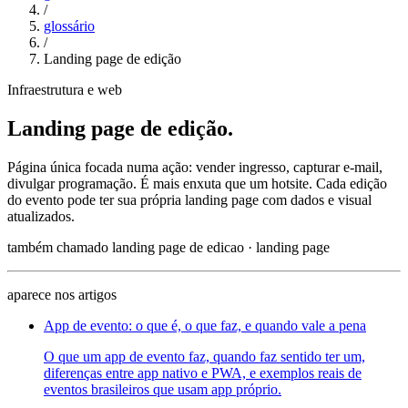
/
glossário
/
Landing page de edição
Infraestrutura e web
Landing page de edição
.
Página única focada numa ação: vender ingresso, capturar e-mail,
divulgar programação. É mais enxuta que um hotsite. Cada edição
do evento pode ter sua própria landing page com dados e visual
atualizados.
também chamado
landing page de edicao · landing page
aparece nos artigos
App de evento: o que é, o que faz, e quando vale a pena
O que um app de evento faz, quando faz sentido ter um,
diferenças entre app nativo e PWA, e exemplos reais de
eventos brasileiros que usam app próprio.