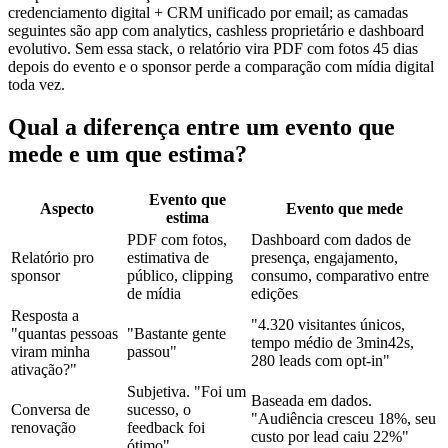
credenciamento digital
+
CRM
unificado por email; as camadas
seguintes são app com analytics, cashless proprietário e
dashboard
evolutivo. Sem essa stack, o relatório vira PDF com fotos 45 dias
depois do evento e o sponsor perde a comparação com mídia digital
toda vez.
Qual a diferença entre um evento que
mede e um que estima
?
Evento que
Aspecto
Evento que mede
estima
PDF com fotos,
Dashboard com dados de
Relatório pro
estimativa de
presença, engajamento,
sponsor
público, clipping
consumo, comparativo entre
de mídia
edições
Resposta a
"4.320 visitantes únicos,
"quantas pessoas
"Bastante gente
tempo médio de 3min42s,
viram minha
passou"
280 leads com opt-in"
ativação?"
Subjetiva. "Foi um
Baseada em dados.
Conversa de
sucesso, o
"Audiência cresceu 18%, seu
renovação
feedback foi
custo por lead caiu 22%"
ótimo"