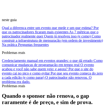
neste guia
Qual a diferença entre um evento que mede e um que estima?
Por
que os patrocinadores ficaram mais exigentes
As 7 métricas que o
patrocinador realmente quer
Quem já resolveu isso (e como)
Como
construir a infraestrutura de mensuração (em ordem de investimento)
Na prática
Perguntas frequentes
Problemas reais
Credenciamento manual em eventos grandes: o que dá errado
Como
comunicar mudanças de programação em tempo real
O evento
acabou e você não sabe quem veio: e agora?
Por que o site do
evento cai no pico e como evitar
Por que seu evento começa do zero
a cada edição (e como parar)
O patrocinador não renovou. O
problema era dado.
Problemas reais
Quando o sponsor não renova, o gap
raramente é de preço, e sim de prova
.