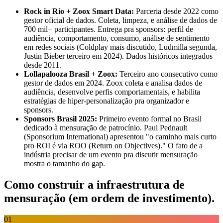
Rock in Rio + Zoox Smart Data:
Parceria desde 2022 como
gestor oficial de dados. Coleta, limpeza, e análise de dados de
700 mil+ participantes. Entrega pra sponsors: perfil de
audiência, comportamento, consumo, análise de sentimento
em redes sociais (Coldplay mais discutido, Ludmilla segunda,
Justin Bieber terceiro em 2024). Dados históricos integrados
desde 2011.
Lollapalooza Brasil + Zoox:
Terceiro ano consecutivo como
gestor de dados em 2024. Zoox coleta e analisa dados de
audiência, desenvolve perfis comportamentais, e habilita
estratégias de hiper-personalização pra organizador e
sponsors.
Sponsors Brasil 2025:
Primeiro evento formal no Brasil
dedicado à mensuração de patrocínio. Paul Pednault
(Sponsorium International) apresentou "o caminho mais curto
pro ROI é via ROO (Return on Objectives)." O fato de a
indústria precisar de um evento pra discutir mensuração
mostra o tamanho do gap.
Como construir a infraestrutura de
mensuração (em ordem de investimento)
.
01