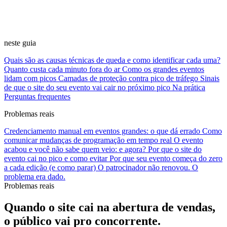
neste guia
Quais são as causas técnicas de queda e como identificar cada uma?
Quanto custa cada minuto fora do ar
Como os grandes eventos
lidam com picos
Camadas de proteção contra pico de tráfego
Sinais
de que o site do seu evento vai cair no próximo pico
Na prática
Perguntas frequentes
Problemas reais
Credenciamento manual em eventos grandes: o que dá errado
Como
comunicar mudanças de programação em tempo real
O evento
acabou e você não sabe quem veio: e agora?
Por que o site do
evento cai no pico e como evitar
Por que seu evento começa do zero
a cada edição (e como parar)
O patrocinador não renovou. O
problema era dado.
Problemas reais
Quando o site cai na abertura de vendas,
o público vai pro concorrente
.