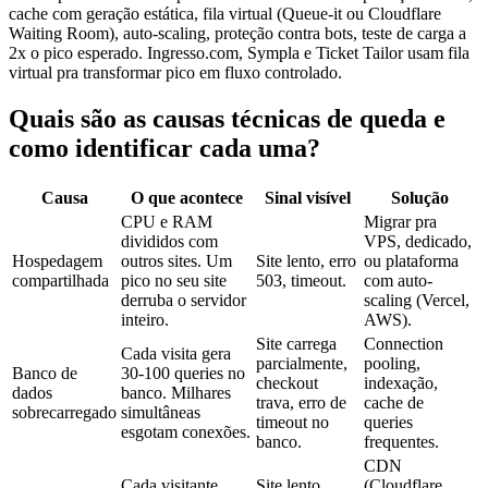
cache com geração estática, fila virtual (Queue-it ou Cloudflare
Waiting Room), auto-scaling, proteção contra bots, teste de carga a
2x o pico esperado. Ingresso.com, Sympla e Ticket Tailor usam fila
virtual pra transformar pico em fluxo controlado.
Quais são as causas técnicas de queda e
como identificar cada uma
?
Causa
O que acontece
Sinal visível
Solução
CPU e RAM
Migrar pra
divididos com
VPS, dedicado,
Hospedagem
outros sites. Um
Site lento, erro
ou plataforma
compartilhada
pico no seu site
503, timeout.
com auto-
derruba o servidor
scaling (Vercel,
inteiro.
AWS).
Site carrega
Connection
Cada visita gera
parcialmente,
pooling,
Banco de
30-100 queries no
checkout
indexação,
dados
banco. Milhares
trava, erro de
cache de
sobrecarregado
simultâneas
timeout no
queries
esgotam conexões.
banco.
frequentes.
CDN
Cada visitante
Site lento
(Cloudflare,