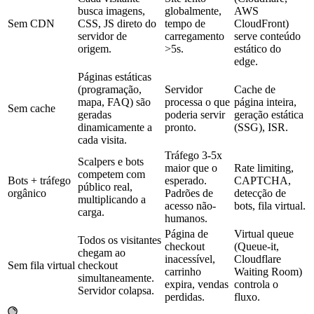
busca imagens,
globalmente,
AWS
Sem CDN
CSS, JS direto do
tempo de
CloudFront)
servidor de
carregamento
serve conteúdo
origem.
>5s.
estático do
edge.
Páginas estáticas
(programação,
Servidor
Cache de
mapa, FAQ) são
processa o que
página inteira,
Sem cache
geradas
poderia servir
geração estática
dinamicamente a
pronto.
(SSG), ISR.
cada visita.
Tráfego 3-5x
Scalpers e bots
maior que o
Rate limiting,
competem com
Bots + tráfego
esperado.
CAPTCHA,
público real,
orgânico
Padrões de
detecção de
multiplicando a
acesso não-
bots, fila virtual.
carga.
humanos.
Página de
Virtual queue
Todos os visitantes
checkout
(Queue-it,
chegam ao
inacessível,
Cloudflare
Sem fila virtual
checkout
carrinho
Waiting Room)
simultaneamente.
expira, vendas
controla o
Servidor colapsa.
perdidas.
fluxo.