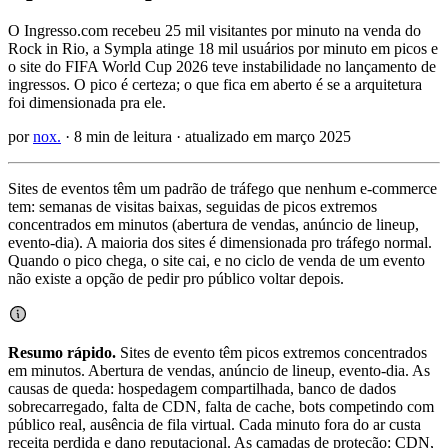
O Ingresso.com recebeu 25 mil visitantes por minuto na venda do
Rock in Rio, a Sympla atinge 18 mil usuários por minuto em picos e
o site do FIFA World Cup 2026 teve instabilidade no lançamento de
ingressos. O pico é certeza; o que fica em aberto é se a arquitetura
foi dimensionada pra ele.
por
nox.
· 8 min de leitura · atualizado em março 2025
Sites de eventos têm um padrão de tráfego que nenhum e-commerce
tem: semanas de visitas baixas, seguidas de picos extremos
concentrados em minutos (abertura de vendas, anúncio de lineup,
evento-dia). A maioria dos sites é dimensionada pro tráfego normal.
Quando o pico chega, o site cai, e no ciclo de venda de um evento
não existe a opção de pedir pro público voltar depois.
Resumo rápido.
Sites de evento têm picos extremos concentrados
em minutos. Abertura de vendas, anúncio de lineup, evento-dia. As
causas de queda: hospedagem compartilhada, banco de dados
sobrecarregado, falta de
CDN
, falta de
cache
, bots competindo com
público real, ausência de fila virtual. Cada minuto fora do ar custa
receita perdida e dano reputacional. As camadas de proteção: CDN,