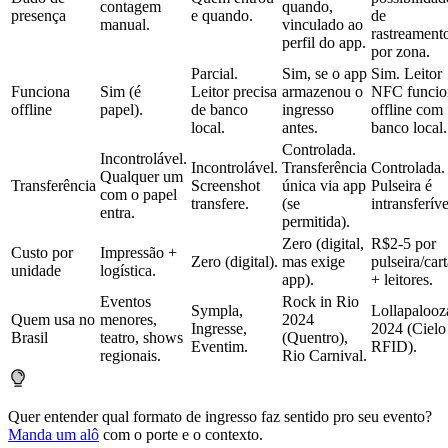
contagem
quando,
presença
e quando.
de
manual.
vinculado ao
rastreament
perfil do app.
por zona.
Parcial.
Sim, se o app
Sim. Leitor
Funciona
Sim (é
Leitor precisa
armazenou o
NFC funcio
offline
papel).
de banco
ingresso
offline com
local.
antes.
banco local.
Controlada.
Incontrolável.
Incontrolável.
Transferência
Controlada.
Qualquer um
Transferência
Screenshot
única via app
Pulseira é
com o papel
transfere.
(se
intransferíve
entra.
permitida).
Zero (digital,
R$2-5 por
Custo por
Impressão +
Zero (digital).
mas exige
pulseira/car
unidade
logística.
app).
+ leitores.
Eventos
Rock in Rio
Sympla,
Lollapalooz
Quem usa no
menores,
2024
Ingresse,
2024 (Cielo
Brasil
teatro, shows
(Quentro),
Eventim.
RFID).
regionais.
Rio Carnival.
Quer entender qual formato de ingresso faz sentido pro seu evento?
Manda um alô
com o porte e o contexto.