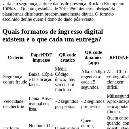
varia em segurança, atrito e dados de presença. Rock in Rio operou
100% via Quentro, estádios de 20k+ têm biometria obrigatória,
plataformas distribuem predominantemente digital. O formato
escolhido define quem é dono do dado pós-evento.
Quais formatos de ingresso digital
existem e o que cada um entrega
?
QR code
Papel/PDF
QR code
Critério
dinâmico
RFID/NF
impresso
estático
(app)
Média.
Alta. Código
Alta. Chip
Baixa. Cópia
Código
Segurança
regenera a
criptografad
e falsificação
único, mas
contra fraude
cada 15
clonagem
fáceis.
screenshot
segundos.
difícil.
funciona.
Milissegund
Lenta. Busca
Velocidade
~2 segundos
~2 segundos
Aproximaç
manual em
de check-in
por pessoa.
por pessoa.
sem apontar
lista.
câmera.
Quem entro
Quem
quando, co
Nenhum. Ou
entrou,
Dado de
Quem entrou
possibilidad