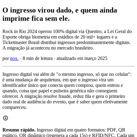
O ingresso virou dado, e quem ainda
imprime fica sem ele
.
Rock in Rio 2024 operou 100% digital via Quentro, a Lei Geral do
Esporte obriga biometria em estádios de 20 mil+ lugares e a
Ticketmaster Brasil distribui ingressos predominantemente digitais.
A migração já aconteceu no mercado brasileiro.
por
nox.
· 8 min de leitura · atualizado em março 2025
Ingresso digital
vai além de "o mesmo ingresso, só que no celular":
é uma mudança de arquitetura, em que o ingresso vira um
identificador único que conecta quem comprou, quem entrou e
quando, coisa que papel e pulseira genérica não conseguem
oferecer. A migração resolve fraude, reduz fila e gera o primeiro
dado real de audiência do evento, que é saber quem efetivamente
compareceu.
Resumo rápido.
Ingresso digital em quatro formatos: PDF, QR
estático, QR dinâmico (regenera a cada 15s) e
RFID
/
NFC
. Cada um