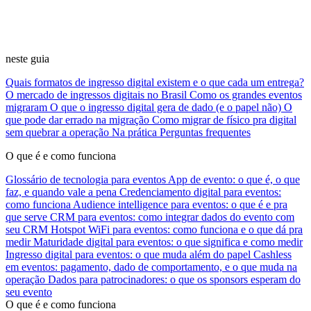
neste guia
Quais formatos de ingresso digital existem e o que cada um entrega?
O mercado de ingressos digitais no Brasil
Como os grandes eventos
migraram
O que o ingresso digital gera de dado (e o papel não)
O
que pode dar errado na migração
Como migrar de físico pra digital
sem quebrar a operação
Na prática
Perguntas frequentes
O que é e como funciona
Glossário de tecnologia para eventos
App de evento: o que é, o que
faz, e quando vale a pena
Credenciamento digital para eventos:
como funciona
Audience intelligence para eventos: o que é e pra
que serve
CRM para eventos: como integrar dados do evento com
seu CRM
Hotspot WiFi para eventos: como funciona e o que dá pra
medir
Maturidade digital para eventos: o que significa e como medir
Ingresso digital para eventos: o que muda além do papel
Cashless
em eventos: pagamento, dado de comportamento, e o que muda na
operação
Dados para patrocinadores: o que os sponsors esperam do
seu evento
O que é e como funciona